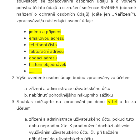
souvislosti se zpracováním osobních údajů a o volném
pohybu těchto údajů a o zrušení směrnice 95/46/ES (obecné
nařízení o ochraně osobních údajů) (dále jen
„Nařízení“
),
zpracovával/a následující osobní údaje:
jméno a příjmení
emailovou adresu
telefonní číslo
fakturační adresu
dodací adresu
historii objednávek
…………..
Výše uvedené osobní údaje budou zpracovány za účelem:
zřízení a administrace uživatelského účtu
nabídnutí pohodlnějšího nákupního zážitku
Souhlas udělujete na zpracování po dobu
5 let
a to za
účelem:
zřízení a administrace uživatelského účtu, pokud tuto
dobu neprodloužíte. K prodloužení dochází aktivním
využíváním uživatelského účtu, čili při každém
přihlášení do uživatelského účtu