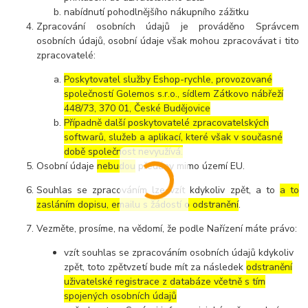
nabídnutí pohodlnějšího nákupního zážitku
Zpracování osobních údajů je prováděno Správcem
osobních údajů, osobní údaje však mohou zpracovávat i tito
zpracovatelé:
Poskytovatel služby Eshop-rychle, provozované
společností Golemos s.r.o., sídlem Zátkovo nábřeží
448/73, 370 01, České Budějovice
Případně další poskytovatelé zpracovatelských
softwarů, služeb a aplikací, které však v současné
době společnost nevyužívá.
Osobní údaje
nebudou
předány mimo území EU.
Souhlas se zpracováním lze vzít kdykoliv zpět, a to
a to
zasláním dopisu, emailu s žádostí o odstranění
.
Vezměte, prosíme, na vědomí, že podle Nařízení máte právo:
vzít souhlas se zpracováním osobních údajů kdykoliv
zpět, toto zpětvzetí bude mít za následek
odstranění
uživatelské registrace z databáze včetně s tím
spojených osobních údajů