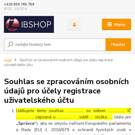
+420 603 765 759
8.00 - 18.00 h.
Menu
Hledat
Úvod
Souhlas se zpracováním osobních údajů pro účely registrace
uživatelského účtu
Souhlas se zpracováním osobních
údajů pro účely registrace
uživatelského účtu
Udělujete tímto souhlas ……………..., se sídlem ………………, IČ
………………., zapsaná u ………………… , oddíl …, vložka …..
(dále jen
„Správce“
), aby ve smyslu nařízení Evropského parlamentu
a Rady (EU) č. 2016/679 o ochraně fyzických osob v