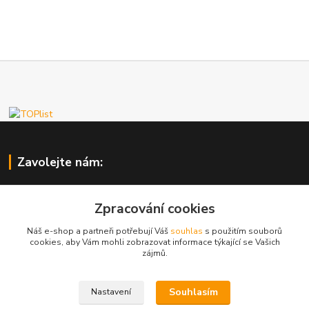
Zavolejte nám:
IBSHOP
Zpracování cookies
+420 603 765 759
Náš e-shop a partneři potřebují Váš
souhlas
s použitím souborů
8.00 - 18.00 h.
cookies, aby Vám mohli zobrazovat informace týkající se Vašich
zájmů.
info@iblaser.cz
Souhlasím
Nastavení