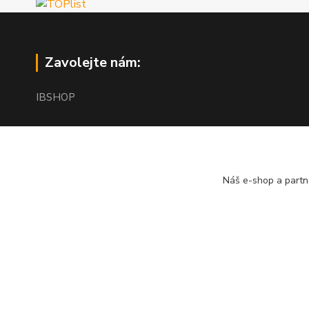
Zavolejte nám:
IBSHOP
+420 603 765 759
8.00 - 18.00 h.
Náš e-shop a partn
info@iblaser.cz