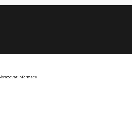
obrazovat informace
Vytvořeno na
Eshop-rychle.cz