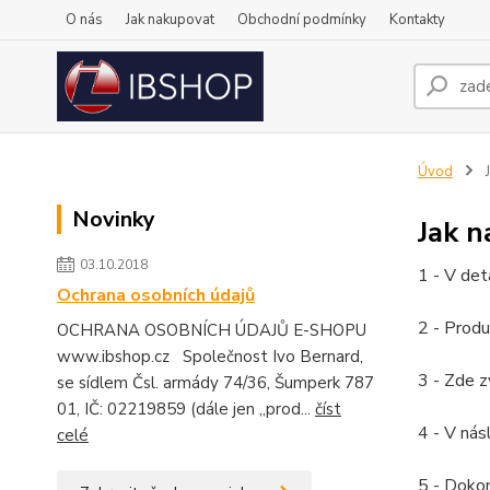
O nás
Jak nakupovat
Obchodní podmínky
Kontakty
Úvod
J
Novinky
Jak 
03.10.2018
1 - V det
Ochrana osobních údajů
2 - Produ
OCHRANA OSOBNÍCH ÚDAJŮ E-SHOPU
www.ibshop.cz Společnost Ivo Bernard,
3 - Zde z
se sídlem Čsl. armády 74/36, Šumperk 787
01, IČ: 02219859 (dále jen „prod...
číst
4 - V nás
celé
5 - Doko