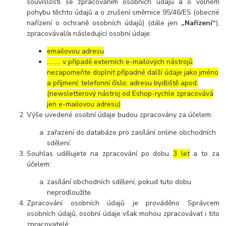
souvislosti se zpracováním osobních údajů a o volném
pohybu těchto údajů a o zrušení směrnice 95/46/ES (obecné
nařízení o ochraně osobních údajů) (dále jen
„Nařízení“
),
zpracovával/a následující osobní údaje:
emailovou adresu
……… v případě externích e-mailových nástrojů
nezapomeňte doplnit případné další údaje jako jméno
a příjmení; telefonní číslo; adresu bydliště apod.
(newsletterový nástroj od Eshop-rychle zpracovává
jen e-mailovou adresu)
Výše uvedené osobní údaje budou zpracovány za účelem:
zařazení do databáze pro zasílání online obchodních
sdělení.
Souhlas udělujete na zpracování po dobu
3 let
a to za
účelem:
zasílání obchodních sdělení, pokud tuto dobu
neprodloužíte
Zpracování osobních údajů je prováděno Správcem
osobních údajů, osobní údaje však mohou zpracovávat i tito
zpracovatelé: