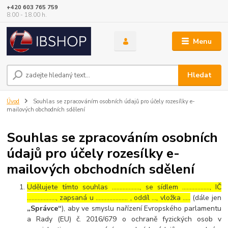
+420 603 765 759
8.00 - 18.00 h.
Menu
Hledat
Úvod
Souhlas se zpracováním osobních údajů pro účely rozesílky e-
mailových obchodních sdělení
Souhlas se zpracováním osobních
údajů pro účely rozesílky e-
mailových obchodních sdělení
Udělujete tímto souhlas ……………..., se sídlem ………………, IČ
………………., zapsaná u ………………… , oddíl …, vložka …..
(dále jen
„Správce“
), aby ve smyslu nařízení Evropského parlamentu
a Rady (EU) č. 2016/679 o ochraně fyzických osob v