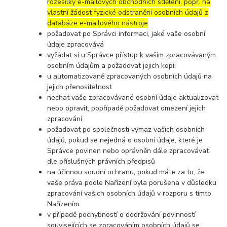
rozesílky e-mailových obchodních sdělení, popř. na
vlastní žádost fyzické odstranění osobních údajů z
databáze e-mailového nástroje
požadovat po Správci informaci, jaké vaše osobní
údaje zpracovává
vyžádat si u Správce přístup k vašim zpracovávaným
osobním údajům a požadovat jejich kopii
u automatizovaně zpracovaných osobních údajů na
jejich přenositelnost
nechat vaše zpracovávané osobní údaje aktualizovat
nebo opravit, popřípadě požadovat omezení jejich
zpracování
požadovat po společnosti výmaz vašich osobních
údajů, pokud se nejedná o osobní údaje, které je
Správce povinen nebo oprávněn dále zpracovávat
dle příslušných právních předpisů
na účinnou soudní ochranu, pokud máte za to, že
vaše práva podle Nařízení byla porušena v důsledku
zpracování vašich osobních údajů v rozporu s tímto
Nařízením
v případě pochybností o dodržování povinností
souvisejících se zpracováním osobních údajů se