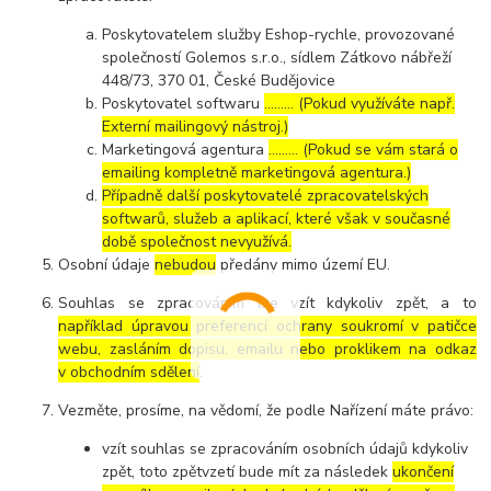
Poskytovatelem služby Eshop-rychle, provozované
společností Golemos s.r.o., sídlem Zátkovo nábřeží
448/73, 370 01, České Budějovice
Poskytovatel softwaru
……… (Pokud využíváte např.
Externí mailingový nástroj.)
Marketingová agentura
……… (Pokud se vám stará o
emailing kompletně marketingová agentura.)
Případně další poskytovatelé zpracovatelských
softwarů, služeb a aplikací, které však v současné
době společnost nevyužívá.
Osobní údaje
nebudou
předány mimo území EU.
Souhlas se zpracováním lze vzít kdykoliv zpět, a to
například úpravou preferencí ochrany soukromí v patičce
webu, zasláním dopisu, emailu nebo proklikem na odkaz
v obchodním sdělení
.
Vezměte, prosíme, na vědomí, že podle Nařízení máte právo:
vzít souhlas se zpracováním osobních údajů kdykoliv
zpět, toto zpětvzetí bude mít za následek
ukončení