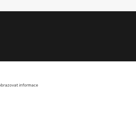
obrazovat informace
Vytvořeno na
Eshop-rychle.cz