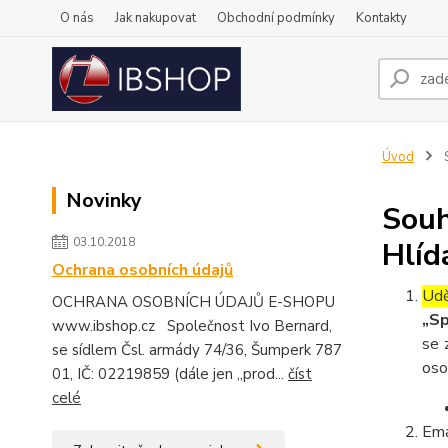
O nás
Jak nakupovat
Obchodní podmínky
Kontakty
Úvod
S
Novinky
Souh
03.10.2018
Hlíd
Ochrana osobních údajů
Udě
OCHRANA OSOBNÍCH ÚDAJŮ E-SHOPU
„Sp
www.ibshop.cz Společnost Ivo Bernard,
se 
se sídlem Čsl. armády 74/36, Šumperk 787
oso
01, IČ: 02219859 (dále jen „prod...
číst
celé
Ema