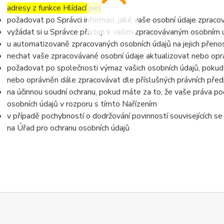
adresy z funkce Hlídací pes
požadovat po Správci informaci, jaké vaše osobní údaje zpraco
vyžádat si u Správce přístup k vašim zpracovávaným osobním ú
u automatizovaně zpracovaných osobních údajů na jejich přeno
nechat vaše zpracovávané osobní údaje aktualizovat nebo opra
požadovat po společnosti výmaz vašich osobních údajů, pokud 
nebo oprávněn dále zpracovávat dle příslušných právních před
na účinnou soudní ochranu, pokud máte za to, že vaše práva po
osobních údajů v rozporu s tímto Nařízením
v případě pochybností o dodržování povinností souvisejících s
na Úřad pro ochranu osobních údajů