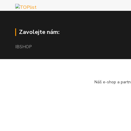
Zavolejte nám:
IBSHOP
+420 603 765 759
8.00 - 18.00 h.
Náš e-shop a partn
info@iblaser.cz