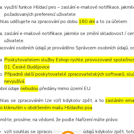
využití funkce Hlídací pes – zaslání e-mailové notifikace, jak
požadovaných preferencí uživatele
hlas udělujete na zpracování po dobu
180 dní
a to za účelem:
zaslání e-mailové notifikace, jakmile se změní skladovost / 
uživatele.
acování osobních údajů je prováděno Správcem osobních údajů, os
Poskytovatelem služby Eshop-rychle, provozované společnost
01, České Budějovice
Případně další poskytovatelé zpracovatelských softwarů, služ
nevyužívá.
bní údaje
nebudou
předány mimo území EU.
hlas se zpracováním lze vzít kdykoliv zpět, a to
zasláním emai
o kliknutím v obdrženém mailu Hlídacího psa
.
měte, prosíme, na vědomí, že podle Nařízení máte právo:
vzít souhlas se zpracováním osobních údajů kdykoliv zpět, to