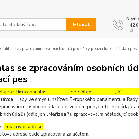
Nevíte
Hledat
+420
8.00 - 
ouhlas se zpracováním osobních údajů pro účely použití funkce Hlídací pes
las se zpracováním osobních úda
ací pes
lujete tímto souhlas ……………..., se sídlem ………………, IČ ……………
rávce“
), aby ve smyslu nařízení Evropského parlamentu a Rady 
zpracováním osobních údajů a o volném pohybu těchto údajů a 
bních údajů) (dále jen
„Nařízení“
), zpracovával/a následující osob
emailovou adresu
ilová adresa bude zpracována za účelem: