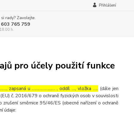
Přihlášení
 si rady? Zavolejte.
 603 765 759
18.00 h.
jů pro účely použití funkce
…., zapsaná u ………………… , oddíl …, vložka …..
(dále jen
(EU) č. 2016/679 o ochraně fyzických osob v souvislosti
o zrušení směrnice 95/46/ES (obecné nařízení o ochraně
ní údaje: