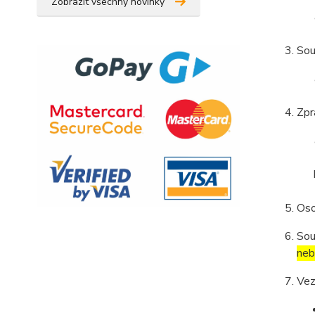
Zobrazit všechny novinky
Sou
Zpr
Oso
Sou
neb
Vez