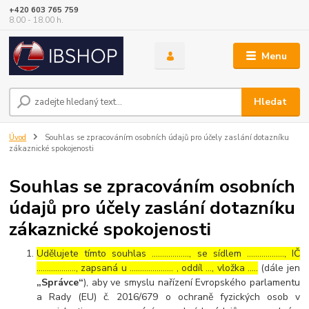
+420 603 765 759
8.00 - 18.00 h.
Menu
Hledat
Úvod
Souhlas se zpracováním osobních údajů pro účely zaslání dotazníku
zákaznické spokojenosti
Souhlas se zpracováním osobních
údajů pro účely zaslání dotazníku
zákaznické spokojenosti
Udělujete tímto souhlas ……………..., se sídlem ………………, IČ
………………., zapsaná u ………………… , oddíl …, vložka …..
(dále jen
„Správce“
), aby ve smyslu nařízení Evropského parlamentu
a Rady (EU) č. 2016/679 o ochraně fyzických osob v