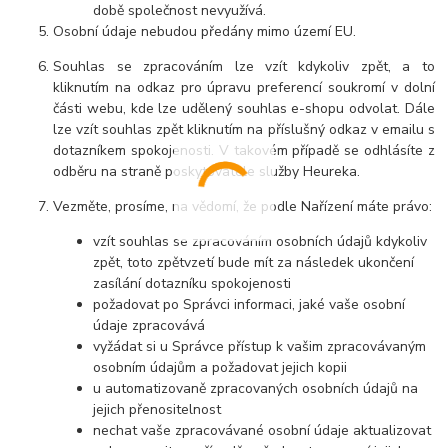
době společnost nevyužívá.
Osobní údaje nebudou předány mimo území EU.
Souhlas se zpracováním lze vzít kdykoliv zpět, a to
kliknutím na odkaz pro úpravu preferencí soukromí v dolní
části webu, kde lze udělený souhlas e-shopu odvolat. Dále
lze vzít souhlas zpět kliknutím na příslušný odkaz v emailu s
dotazníkem spokojenosti. V takovém případě se odhlásíte z
odběru na straně poskytovatele služby Heureka.
Vezměte, prosíme, na vědomí, že podle Nařízení máte právo:
vzít souhlas se zpracováním osobních údajů kdykoliv
zpět, toto zpětvzetí bude mít za následek ukončení
zasílání dotazníku spokojenosti
požadovat po Správci informaci, jaké vaše osobní
údaje zpracovává
vyžádat si u Správce přístup k vašim zpracovávaným
osobním údajům a požadovat jejich kopii
u automatizovaně zpracovaných osobních údajů na
jejich přenositelnost
nechat vaše zpracovávané osobní údaje aktualizovat